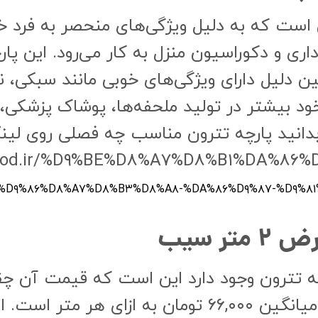
خی است که به دلیل ویژگی‌های منحصر به فرد
 و دکوراسیون منزل به کار می‌رود. این پارچ
ین دلیل دارای ویژگی‌های خوبی مانند سبکی،
د بیشتر در تولید ملحفه‌ها، پوشاک پزشکی، ش
 بدانید پارچه تترون مناسب چه فصلی روی لی
%D۹%۸۶%D۸%A۷%D۸%B۳%D۸%A۸-%DA%۸۶%D۹%۸۷-%D۹%۸
 سیب
چه تترون وجود دارد این است که قیمت آن چ
سفید عرض ۲ متر، در بازار ایران به طور میانگین ۶۶,۰۰۰ تو