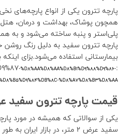
پارچه تترون یکی از انواع پارچه‌های ن
همچون پوشاک، بهداشت و درمان، هتل‌داری
پلی‌استر و پنبه ساخته می‌شود و به هم
پارچه تترون سفید به دلیل رنگ روشن خو
بیمارستانی استفاده می‌شود.بزای اینکه
:https://poood.ir/%D۹%BE%D۸%A۷%D۸%B۱%DA%۸۶%D۹%۸۷
-%D۸%AA%D۸%AA%D۸%B۱%D۹%۸۸%D۹%۸۶-
۱%D۸%B۵%D۹%۸۴%DB%۸C-%D۸%A۷%D۸%B۳%D۸%AA/
قیمت پارچه تترون سفید عرض ۲ متر
یکی از سوالاتی که همیشه در مورد پار