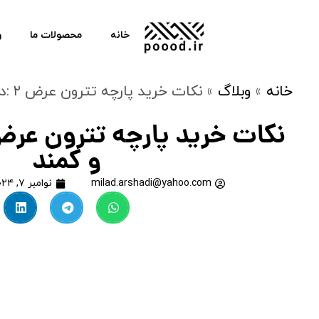
خانه
محصولات ما
و
خانه
»
وبلاگ
»
نکات خرید پارچه تترون عرض ۲ :درنا سیب و کمند
و کمند
milad.arshadi@yahoo.com
نوامبر ۷, ۲۰۲۴