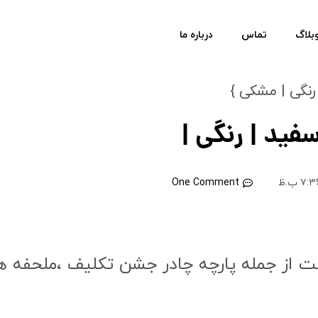
بلاگ
تماس
درباره ما
 عرض ۳ متر {سفید | رنگی |
۷:۳ ب.ظ
One Comment
ف زیادی است از جمله پارچه چادر جشن تکلیف ،ملح