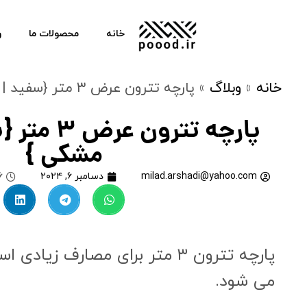
خانه
محصولات ما
و
خانه
»
وبلاگ
»
پارچه تترون عرض ۳ متر {سفید | رنگی | مشکی }
پارچه تترون
مشکی }
milad.arshadi@yahoo.com
دسامبر ۶, ۲۰۲۴
۶
پارچه تترون ۳ متر برای مصار
می شود.